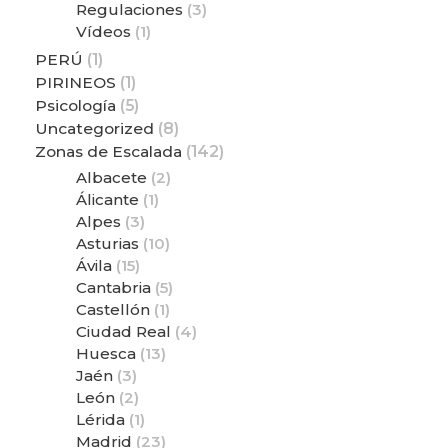
Regulaciones
(3)
Vídeos
(1)
PERÚ
(1)
PIRINEOS
(1)
Psicología
(5)
Uncategorized
(8)
Zonas de Escalada
(142)
Albacete
(2)
Álicante
(1)
Alpes
(3)
Asturias
(10)
Ávila
(15)
Cantabria
(5)
Castellón
(1)
Ciudad Real
(4)
Huesca
(13)
Jaén
(3)
León
(2)
Lérida
(1)
Madrid
(23)