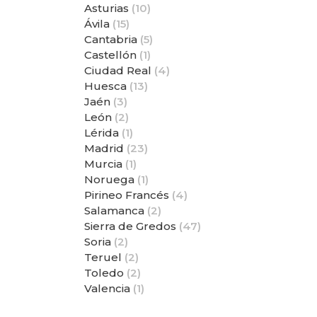
Asturias
(10)
Ávila
(15)
Cantabria
(5)
Castellón
(1)
Ciudad Real
(4)
Huesca
(13)
Jaén
(3)
León
(2)
Lérida
(1)
Madrid
(23)
Murcia
(1)
Noruega
(1)
Pirineo Francés
(4)
Salamanca
(2)
Sierra de Gredos
(47)
Soria
(2)
Teruel
(2)
Toledo
(2)
Valencia
(1)