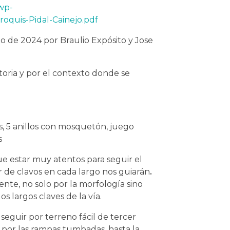
wp-
oquis-Pidal-Cainejo.pdf
to de 2024 por Braulio Expósito y Jose
toria y por el contexto donde se
s, 5 anillos con mosquetón, juego
s
ue estar muy atentos para seguir el
r de clavos en cada largo nos guiarán
.
ente, no solo por la morfología sino
os largos claves de la vía.
 seguir por terreno fácil de tercer
 por las rampas tumbadas, hasta la