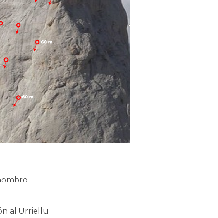
 hombro
ón al Urriellu