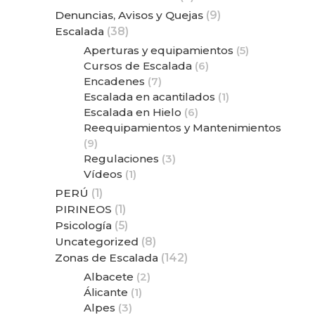
Denuncias, Avisos y Quejas
(9)
Escalada
(38)
Aperturas y equipamientos
(5)
Cursos de Escalada
(6)
Encadenes
(7)
Escalada en acantilados
(1)
Escalada en Hielo
(6)
Reequipamientos y Mantenimientos
(9)
Regulaciones
(3)
Vídeos
(1)
PERÚ
(1)
PIRINEOS
(1)
Psicología
(5)
Uncategorized
(8)
Zonas de Escalada
(142)
Albacete
(2)
Álicante
(1)
Alpes
(3)