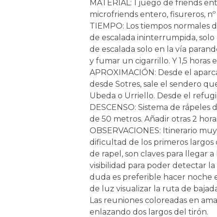
MATERIAL: 1 juego de friends ent
microfriends entero, fisureros, nº 
TIEMPO: Los tiempos normales de 
de escalada ininterrumpida, solo 
de escalada solo en la vía paran
y fumar un cigarrillo. Y 1,5 horas
APROXIMACIÓN: Desde el aparcam
desde Sotres, sale el sendero qu
Ubeda o Urriello. Desde el refugi
DESCENSO: Sistema de rápeles de 
de 50 metros. Añadir otras 2 horas
OBSERVACIONES: Itinerario muy 
dificultad de los primeros largos
de rapel, son claves para llegar 
visibilidad para poder detectar la 
duda es preferible hacer noche e
de luz visualizar la ruta de bajada
Las reuniones coloreadas en amari
enlazando dos largos del tirón.