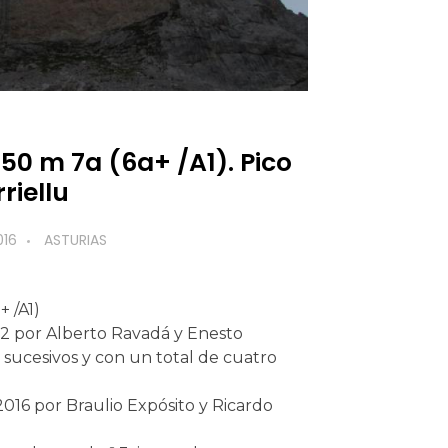
0 m 7a (6a+ /A1). Pico
riellu
016
ASTURIAS
 /A1)
962 por Alberto Ravadá y Enesto
sucesivos y con un total de cuatro
2016 por Braulio Expósito y Ricardo