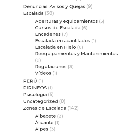
Denuncias, Avisos y Quejas
(9)
Escalada
(38)
Aperturas y equipamientos
(5)
Cursos de Escalada
(6)
Encadenes
(7)
Escalada en acantilados
(1)
Escalada en Hielo
(6)
Reequipamientos y Mantenimientos
(9)
Regulaciones
(3)
Vídeos
(1)
PERÚ
(1)
PIRINEOS
(1)
Psicología
(5)
Uncategorized
(8)
Zonas de Escalada
(142)
Albacete
(2)
Álicante
(1)
Alpes
(3)