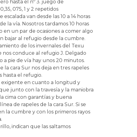
ero hasta el nº 3. juego de
0,35, 075, 1 y 2 repetidos
escalada van desde las 10 a 14 horas
de la vía. Nosotros tardamos 10 horas
do en un par de ocasiones a comer algo
 en bajar al refugio desde la cumbre.
iento de los invernales del Texu
e nos conduce al refugio J. Delgado
o a pie de vía hay unos 20 minutos.
la cara Sur nos deja en tres rapeles
 hasta el refugio.
exigente en cuanto a longitud y
 que junto con la travesía y la maniobra
a la cima con garantías y buena
línea de rapeles de la cara Sur. Si se
n la cumbre y con los primeros rayos
.
llo, indican que las saltamos