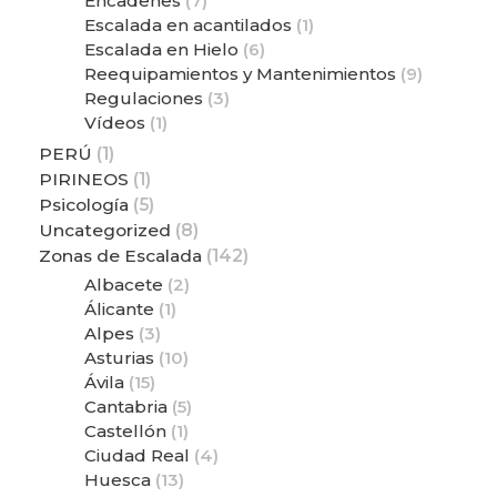
Encadenes
(7)
Escalada en acantilados
(1)
Escalada en Hielo
(6)
Reequipamientos y Mantenimientos
(9)
Regulaciones
(3)
Vídeos
(1)
PERÚ
(1)
PIRINEOS
(1)
Psicología
(5)
Uncategorized
(8)
Zonas de Escalada
(142)
Albacete
(2)
Álicante
(1)
Alpes
(3)
Asturias
(10)
Ávila
(15)
Cantabria
(5)
Castellón
(1)
Ciudad Real
(4)
Huesca
(13)