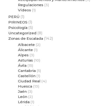
Regulaciones
(3)
Vídeos
(1)
PERÚ
(1)
PIRINEOS
(1)
Psicología
(5)
Uncategorized
(8)
Zonas de Escalada
(142)
Albacete
(2)
Álicante
(1)
Alpes
(3)
Asturias
(10)
Ávila
(15)
Cantabria
(5)
Castellón
(1)
Ciudad Real
(4)
Huesca
(13)
Jaén
(3)
León
(2)
Lérida
(1)