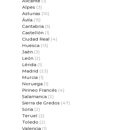
Álicante
(1)
Alpes
(3)
Asturias
(10)
Ávila
(15)
Cantabria
(5)
Castellón
(1)
Ciudad Real
(4)
Huesca
(13)
Jaén
(3)
León
(2)
Lérida
(1)
Madrid
(23)
Murcia
(1)
Noruega
(1)
Pirineo Francés
(4)
Salamanca
(2)
Sierra de Gredos
(47)
Soria
(2)
Teruel
(2)
Toledo
(2)
Valencia
(1)