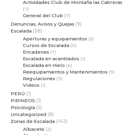
Actividades Club de Montaña las Cabreras
(7)
General del Club
(7)
Denuncias, Avisos y Quejas
(9)
Escalada
(38)
Aperturas y equipamientos
(5)
Cursos de Escalada
(6)
Encadenes
(7)
Escalada en acantilados
(1)
Escalada en Hielo
(6)
Reequipamientos y Mantenimientos
(9)
Regulaciones
(3)
Vídeos
(1)
PERÚ
(1)
PIRINEOS
(1)
Psicología
(5)
Uncategorized
(8)
Zonas de Escalada
(142)
Albacete
(2)