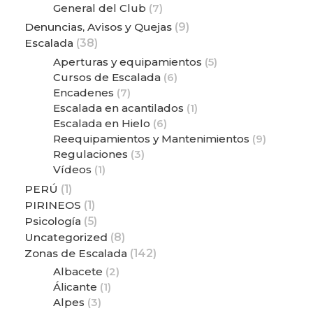
General del Club
(7)
Denuncias, Avisos y Quejas
(9)
Escalada
(38)
Aperturas y equipamientos
(5)
Cursos de Escalada
(6)
Encadenes
(7)
Escalada en acantilados
(1)
Escalada en Hielo
(6)
Reequipamientos y Mantenimientos
(9)
Regulaciones
(3)
Vídeos
(1)
PERÚ
(1)
PIRINEOS
(1)
Psicología
(5)
Uncategorized
(8)
Zonas de Escalada
(142)
Albacete
(2)
Álicante
(1)
Alpes
(3)