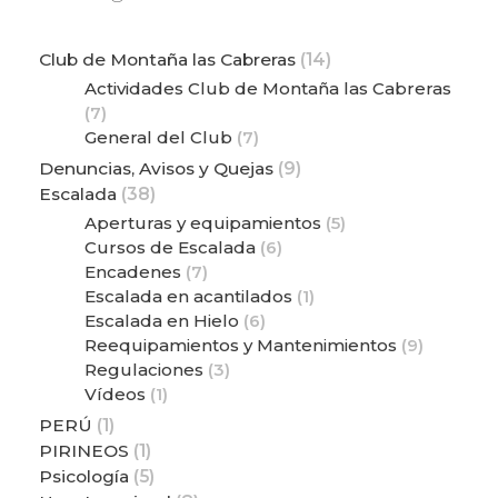
Club de Montaña las Cabreras
(14)
Actividades Club de Montaña las Cabreras
(7)
General del Club
(7)
Denuncias, Avisos y Quejas
(9)
Escalada
(38)
Aperturas y equipamientos
(5)
Cursos de Escalada
(6)
Encadenes
(7)
Escalada en acantilados
(1)
Escalada en Hielo
(6)
Reequipamientos y Mantenimientos
(9)
Regulaciones
(3)
Vídeos
(1)
PERÚ
(1)
PIRINEOS
(1)
Psicología
(5)