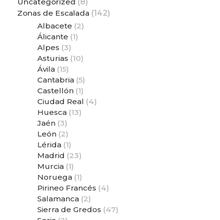
Uncategorized
(8)
Zonas de Escalada
(142)
Albacete
(2)
Álicante
(1)
Alpes
(3)
Asturias
(10)
Ávila
(15)
Cantabria
(5)
Castellón
(1)
Ciudad Real
(4)
Huesca
(13)
Jaén
(3)
León
(2)
Lérida
(1)
Madrid
(23)
Murcia
(1)
Noruega
(1)
Pirineo Francés
(4)
Salamanca
(2)
Sierra de Gredos
(47)