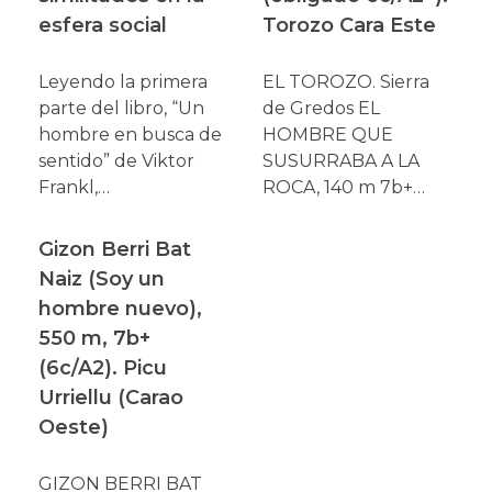
esfera social
Torozo Cara Este
Leyendo la primera
EL TOROZO. Sierra
parte del libro, “Un
de Gredos EL
hombre en busca de
HOMBRE QUE
sentido” de Viktor
SUSURRABA A LA
Frankl,…
ROCA, 140 m 7b+…
Gizon Berri Bat
Naiz (Soy un
hombre nuevo),
550 m, 7b+
(6c/A2). Picu
Urriellu (Carao
Oeste)
GIZON BERRI BAT